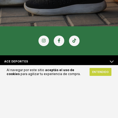
ACE DEPORTES
Al navegar por este sitio
aceptás el uso de
ENTENDIDO
cookies
para agilizar tu experiencia de compra.
CONTACTÁNOS
NEWSLETTER
Medios de pago