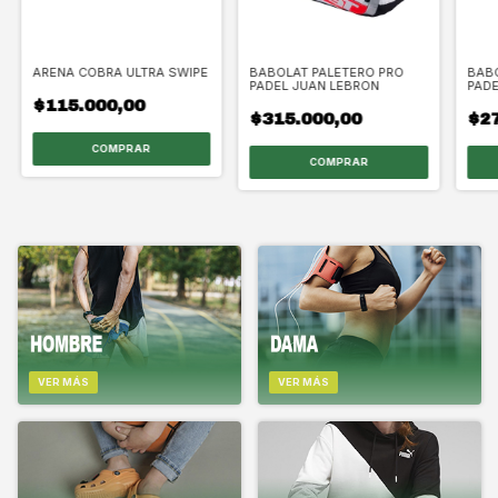
ARENA COBRA ULTRA SWIPE
BABOLAT PALETERO PRO
BABO
PADEL JUAN LEBRON
PAD
$115.000,00
$315.000,00
$27
VER MÁS
VER MÁS