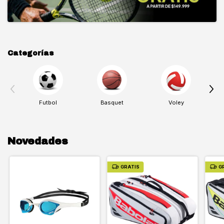
Categorías
Futbol
Basquet
Voley
Novedades
GRATIS
G