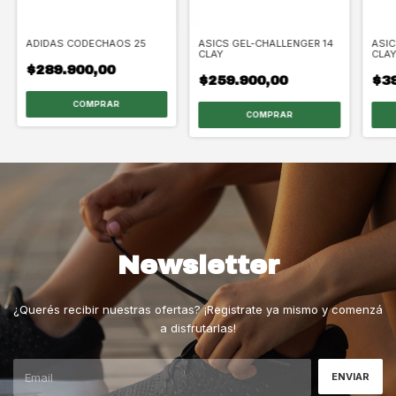
ADIDAS CODECHAOS 25
ASICS GEL-CHALLENGER 14
ASIC
CLAY
CLA
$289.900,00
$259.900,00
$39
COMPRAR
COMPRAR
Newsletter
¿Querés recibir nuestras ofertas? ¡Registrate ya mismo y comenzá
a disfrutarlas!