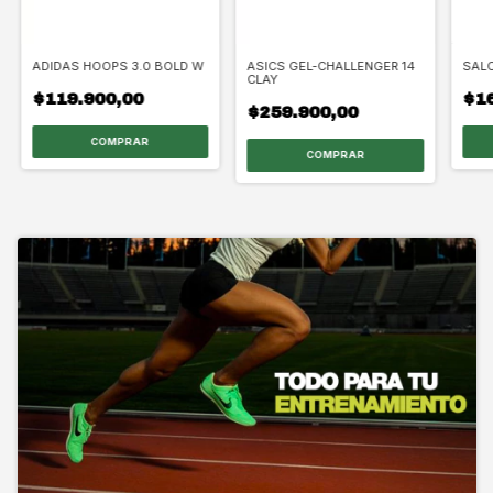
ADIDAS HOOPS 3.0 BOLD W
ASICS GEL-CHALLENGER 14
SAL
CLAY
$119.900,00
$16
$259.900,00
COMPRAR
COMPRAR