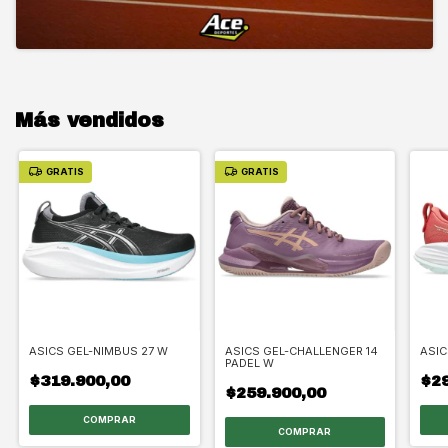
Más vendidos
GRATIS
GRATIS
ASICS GEL-NIMBUS 27 W
ASICS GEL-CHALLENGER 14
ASIC
PADEL W
$319.900,00
$29
$259.900,00
COMPRAR
COMPRAR