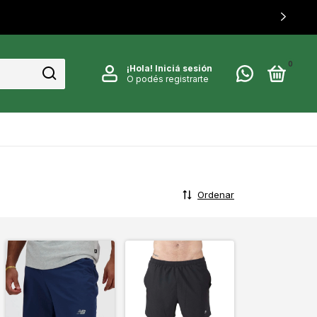
0
¡Hola!
Iniciá sesión
O podés registrarte
Ordenar