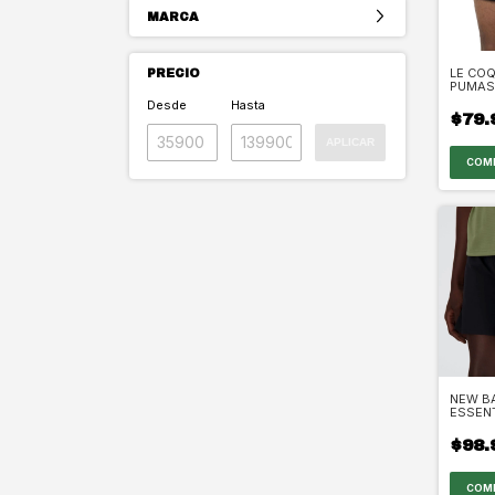
MARCA
LE COQ
PRECIO
PUMAS
ENTRE
Desde
Hasta
$79.
APLICAR
COM
NEW B
ESSENT
SHORT 
$98.
COM