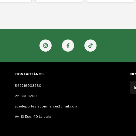
CONTACTÁNOS
NE
542216903260
2216903260
acedeportes.ecommerce@gmail.com
Av. 13 Esq. 40 La plata