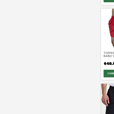
TOPPE
BAÑO 
$49.
COM