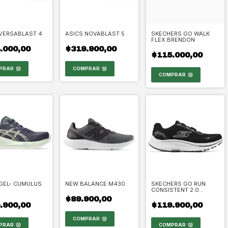
 VERSABLAST 4
ASICS NOVABLAST 5
SKECHERS GO WALK
FLEX BRENDON
.000,00
$319.900,00
$115.000,00
PRAR
COMPRAR
COMPRAR
GEL- CUMULUS
NEW BALANCE M430
SKECHERS GO RUN
CONSISTENT 2.0
FLIGHT CREW
$89.900,00
.900,00
$119.900,00
COMPRAR
PRAR
COMPRAR