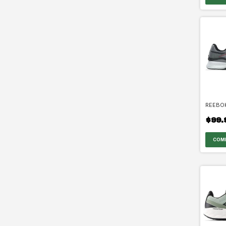
REEBOK
$99.
COM