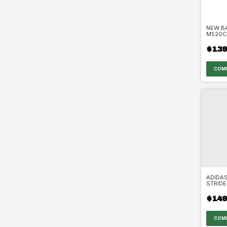
NEW B
M520C
$139
COM
ADIDA
STRIDE
$149
COM