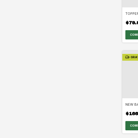
TOPPER
$79.
COM
GRA
NEW B
$166
COM