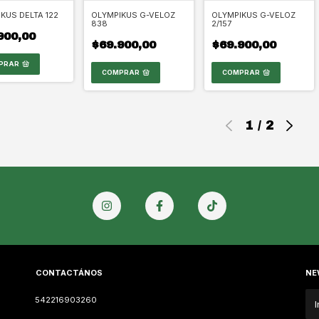
KUS DELTA 122
OLYMPIKUS G-VELOZ
OLYMPIKUS G-VELOZ
838
2/157
900,00
$69.900,00
$69.900,00
PRAR
COMPRAR
COMPRAR
1
/
2
CONTACTÁNOS
NE
542216903260