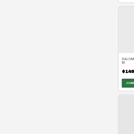
SALOMO
M
$149
COM