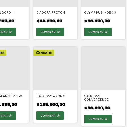
 BORO III
DIADORA PROTON
OLYMPIKUS INDEX 3
900,00
$64.900,00
$69.900,00
PRAR
COMPRAR
COMPRAR
TIS
GRATIS
ALANCE M880
SAUCONY AXON 3
SAUCONY
CONVERGENCE
.899,00
$159.900,00
$99.900,00
PRAR
COMPRAR
COMPRAR