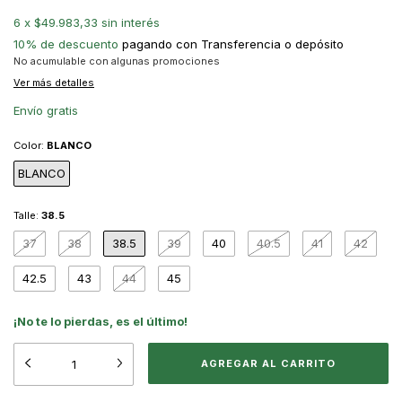
6
x
$49.983,33
sin interés
10% de descuento
pagando con Transferencia o depósito
No acumulable con algunas promociones
Ver más detalles
Envío gratis
Color:
BLANCO
BLANCO
Talle:
38.5
37
38
38.5
39
40
40.5
41
42
42.5
43
44
45
¡No te lo pierdas, es el último!