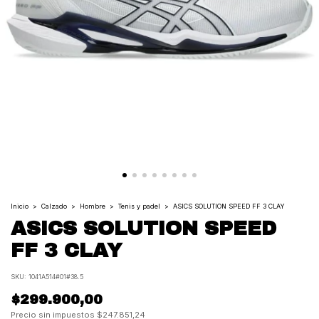
Inicio
>
Calzado
>
Hombre
>
Tenis y padel
>
ASICS SOLUTION SPEED FF 3 CLAY
ASICS SOLUTION SPEED
FF 3 CLAY
SKU:
1041A514#01#38.5
$299.900,00
Precio sin impuestos
$247.851,24