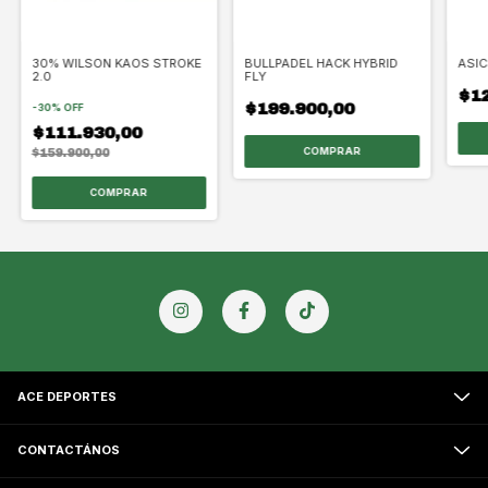
30% WILSON KAOS STROKE
BULLPADEL HACK HYBRID
ASIC
2.0
FLY
$12
$199.900,00
-
30
%
OFF
$111.930,00
COMPRAR
$159.900,00
COMPRAR
ACE DEPORTES
CONTACTÁNOS